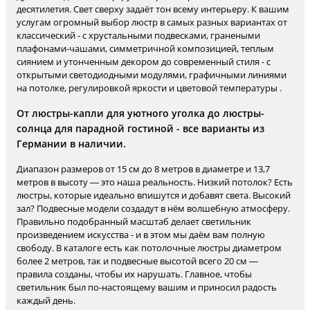
десятилетия. Свет сверху задаёт тон всему интерьеру. К вашим
услугам огромный выбор люстр в самых разных вариантах от
классический - с хрустальными подвесками, гранеными
плафонами-чашами, симметричной композицией, теплым
сиянием и утонченным декором до современный стиля - с
открытыми светодиодными модулями, графичными линиями
на потолке, регулировкой яркости и цветовой температуры .
От люстры-капли для уютного уголка до люстры-
солнца для парадной гостиной - все варианты из
Германии в наличии.
Диапазон размеров от 15 см до 8 метров в диаметре и 13,7
метров в высоту — это наша реальность. Низкий потолок? Есть
люстры, которые идеально впишутся и добавят света. Высокий
зал? Подвесные модели создадут в нём волшебную атмосферу.
Правильно подобранный масштаб делает светильник
произведением искусства - и в этом мы даём вам полную
свободу. В каталоге есть как потолочные люстры диаметром
более 2 метров, так и подвесные высотой всего 20 см —
правила созданы, чтобы их нарушать. Главное, чтобы
светильник был по-настоящему вашим и приносил радость
каждый день.