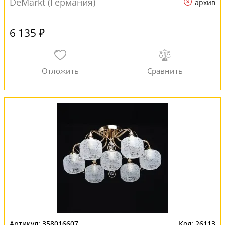
DeMarkt (Германия)
архив
6 135 ₽
358016607
26113