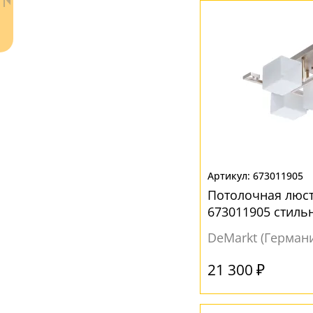
ЦВЕТ ПЛАФОНОВ
Бежевый
(9)
Без плафона
(5)
Белый
(108)
Дымчатый
(2)
Желтый
(3)
Ваш регион:
Москва
Золотой
(3)
673011905
+7 (800) 775-63-32
- бесплатно по России
Потолочная люст
Коричневый
(3)
+7 (495) 255-03-21
673011905 стиль
- бесплатная доставка
Матовый
(15)
DeMarkt (Герман
Металлик
(1)
21 300 ₽
Прозрачный
(32)
Разноцветный
(2)