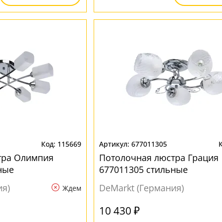
115669
677011305
тра Олимпия
Потолочная люстра Грация
ные
677011305 стильные
ия)
DeMarkt (Германия)
Ждем
10 430 ₽