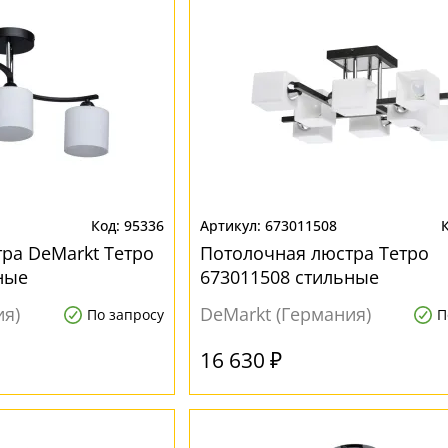
95336
673011508
ра DeMarkt Тетро
Потолочная люстра Тетро
ные
673011508 стильные
ия)
DeMarkt (Германия)
По запросу
П
16 630 ₽