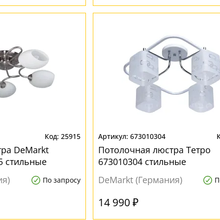
25915
673010304
ра DeMarkt
Потолочная люстра Тетро
5 стильные
673010304 стильные
ия)
DeMarkt (Германия)
По запросу
П
14 990 ₽