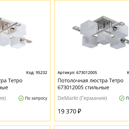
95232
673012005
ра Тетро
Потолочная люстра Тетро
ные
673012005 стильные
ия)
DeMarkt (Германия)
По запросу
П
19 370 ₽