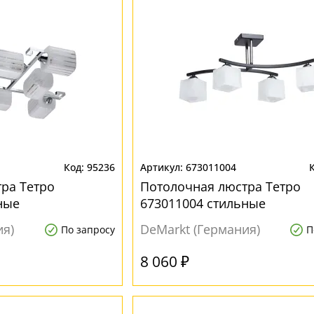
95236
673011004
ра Тетро
Потолочная люстра Тетро
ные
673011004 стильные
ия)
DeMarkt (Германия)
По запросу
П
8 060 ₽