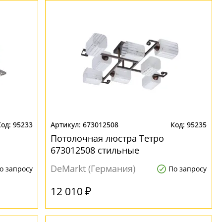
95233
673012508
95235
Потолочная люстра Тетро
673012508 стильные
DeMarkt (Германия)
о запросу
По запросу
12 010 ₽