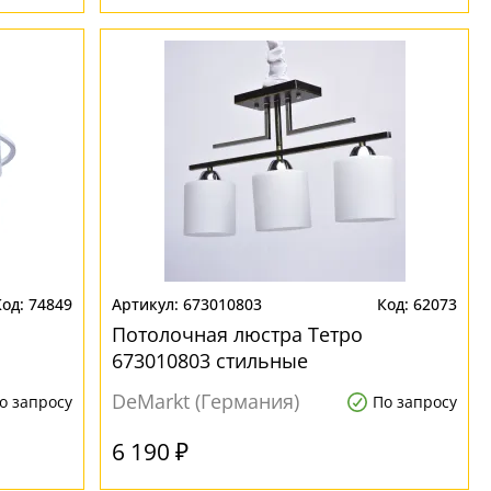
74849
673010803
62073
Потолочная люстра Тетро
673010803 стильные
DeMarkt (Германия)
о запросу
По запросу
6 190 ₽