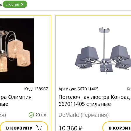
Бронза
д:
Люстры
Золото
Прозрачные
Хром
Черные
138967
667011405
тра Олимпия
Потолочная люстра Конрад
ные
667011405 стильные
ия)
DeMarkt (Германия)
20 шт.
10 360 ₽
В КОРЗИНУ
В КОРЗИ