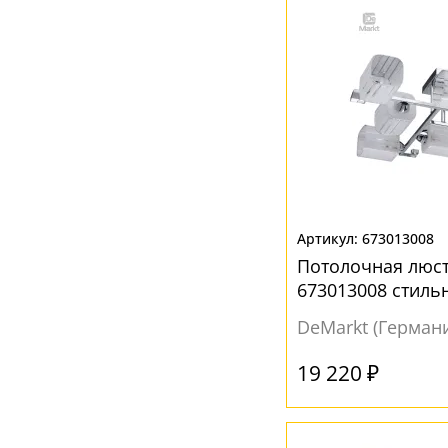
Серебро
(1)
Серый
(4)
Фиолетовый
(1)
Хром
(5)
Черный
(2)
Шампань
(2)
673013008
Потолочная люст
673013008 стиль
DeMarkt (Герман
19 220 ₽