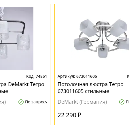
74851
673011605
ра DeMarkt Тетро
Потолочная люстра Тетро
ные
673011605 стильные
ия)
DeMarkt (Германия)
По запросу
П
22 290 ₽