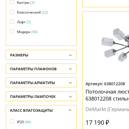
Кантри
(2)
Классический
(22)
Лофт
(5)
Модерн
(96)
Прованс
(4)
Ретро
(3)
РАЗМЕРЫ
Современный
(116)
Высота, см
ПАРАМЕТРЫ ПЛАФОНОВ
Техно
(5)
-
Флористика
(15)
ФОРМА ПЛАФОНА
ПАРАМЕТРЫ АРМАТУРЫ
Длина подвеса, см
638012208
Элеганс
(4)
Потолочная люс
-
Абажур
(1)
ЦВЕТ АРМАТУРЫ
ПАРАМЕТРЫ ЛАМПОЧЕК
638012208 стиль
Ширина, см
Без плафона
(3)
Количество ламп
Белый
(12)
DeMarkt (Герман
КЛАСС ВЛАГОЗАЩИТЫ
-
Декоративный
(8)
-
Бронза
(18)
17 190 ₽
Диаметр, см
IP20
(86)
Колокол
(1)
Общая мощность ламп
Бронзовый
(6)