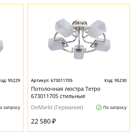
95229
673011705
95230
Потолочная люстра Тетро
673011705 стильные
DeMarkt (Германия)
о запросу
По запросу
22 580 ₽