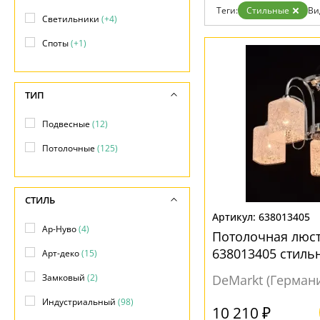
Возврат
Теги:
Стильные
Ви
Отзывы
Светильники
(+4)
Установка
Споты
(+1)
Дизайнерам
Бренды
Контакты
ТИП
Подвесные
(12)
Потолочные
(125)
СТИЛЬ
638013405
Ар-Нуво
(4)
Потолочная люс
638013405 стиль
Арт-деко
(15)
Замковый
(2)
DeMarkt (Герман
Индустриальный
(98)
10 210 ₽