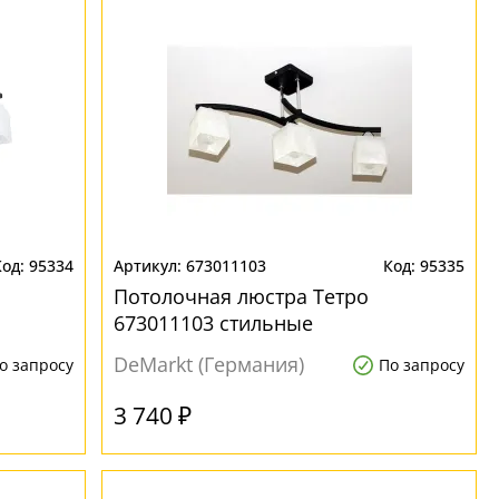
95334
673011103
95335
Потолочная люстра Тетро
673011103 стильные
DeMarkt (Германия)
о запросу
По запросу
3 740 ₽