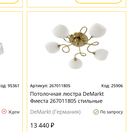
95361
267011805
25906
Потолочная люстра DeMarkt
Фиеста 267011805 стильные
DeMarkt (Германия)
Ждем
По запросу
13 440 ₽