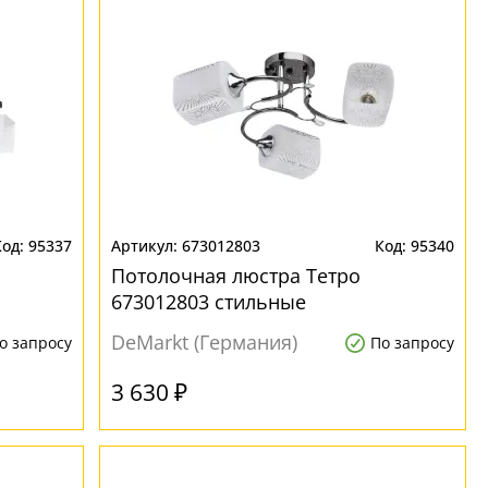
95337
673012803
95340
Потолочная люстра Тетро
673012803 стильные
DeMarkt (Германия)
о запросу
По запросу
3 630 ₽