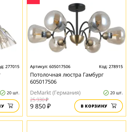
277015
605017506
278915
г
Потолочная люстра Гамбург
605017506
DeMarkt (Германия)
20 шт.
20 шт.
25 930 ₽
9 850 ₽
НУ
В КОРЗИНУ