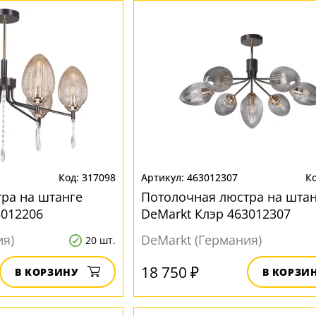
317098
463012307
ра на штанге
Потолочная люстра на штан
3012206
DeMarkt Клэр 463012307
ия)
DeMarkt (Германия)
20 шт.
18 750 ₽
В КОРЗИНУ
В КОРЗИ