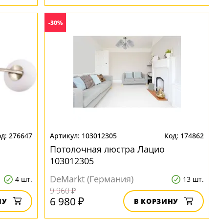
-30%
276647
103012305
174862
Потолочная люстра Лацио
103012305
DeMarkt (Германия)
4 шт.
13 шт.
9 960 ₽
6 980 ₽
НУ
В КОРЗИНУ