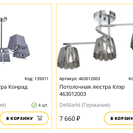
135011
463012003
тра Конрад
Потолочная люстра Клэр
463012003
ия)
DeMarkt (Германия)
4 шт.
7 660 ₽
В КОРЗИНУ
В КОРЗИ