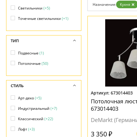
Возврат
Назначение:
Кухня
Отзывы
Светильники
(+5)
Установка
Точечные светильники
(+1)
Дизайнерам
Бренды
Контакты
ТИП
Подвесные
(1)
Потолочные
(50)
СТИЛЬ
673014403
Арт-деко
(+5)
Потолочная люст
673014403
Индустриальный
(+7)
Классический
(+22)
DeMarkt (Герман
Лофт
(+3)
3 350 ₽