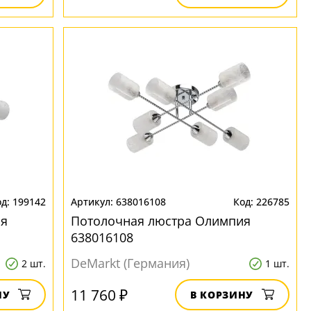
199142
638016108
226785
ия
Потолочная люстра Олимпия
638016108
DeMarkt (Германия)
2 шт.
1 шт.
11 760 ₽
НУ
В КОРЗИНУ