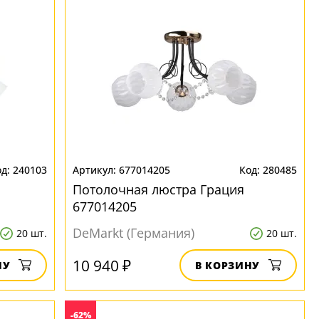
240103
677014205
280485
Потолочная люстра Грация
677014205
DeMarkt (Германия)
20 шт.
20 шт.
10 940 ₽
НУ
В КОРЗИНУ
-62%