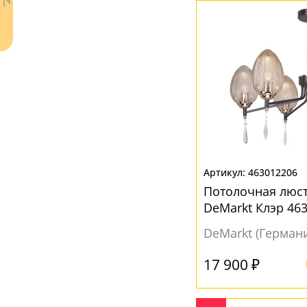
Коньячный
(1)
Медь
(1)
Прозрачный
(12)
Серый
(4)
Фиолетовый
(1)
Хром
(3)
Черный
(2)
Ваш регион:
Москва
Шампань
(7)
463012206
+7 (800) 775-63-32
- бесплатно по России
Потолочная люст
Янтарный
(3)
+7 (495) 255-03-21
DeMarkt Клэр 46
- бесплатная доставка
DeMarkt (Герман
17 900 ₽