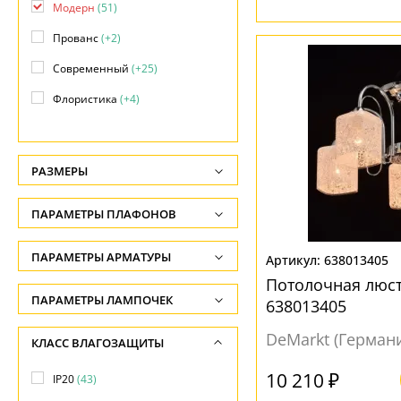
Модерн
(51)
Прованс
(+2)
Современный
(+25)
Флористика
(+4)
Хай-тек
(+16)
РАЗМЕРЫ
Высота, см
ПАРАМЕТРЫ ПЛАФОНОВ
-
ФОРМА ПЛАФОНА
ПАРАМЕТРЫ АРМАТУРЫ
Ширина, см
638013405
Потолочная люс
-
Декоративный
(6)
ЦВЕТ АРМАТУРЫ
ПАРАМЕТРЫ ЛАМПОЧЕК
638013405
Диаметр врезного отверстия, см
Конус
(12)
Количество ламп
Белый
(6)
DeMarkt (Герман
КЛАСС ВЛАГОЗАЩИТЫ
-
Куб
(1)
-
Бронза
(11)
10 210 ₽
Диаметр, см
IP20
(43)
Овал
(1)
Общая мощность ламп
Золото
(12)