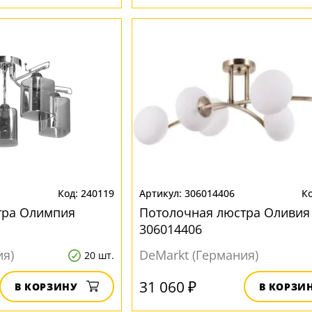
240119
306014406
тра Олимпия
Потолочная люстра Оливия
306014406
ия)
DeMarkt (Германия)
20 шт.
31 060 ₽
В КОРЗИНУ
В КОРЗИ