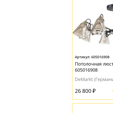
605016908
Потолочная люст
605016908
DeMarkt (Герман
26 800 ₽