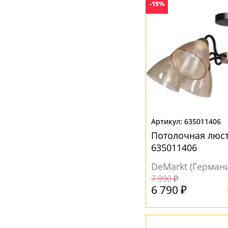
-15%
635011406
Потолочная люст
635011406
DeMarkt (Герман
7 990 ₽
6 790 ₽