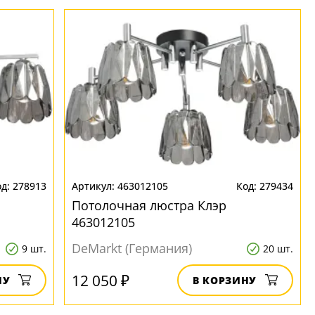
278913
463012105
279434
Потолочная люстра Клэр
463012105
DeMarkt (Германия)
9 шт.
20 шт.
12 050 ₽
НУ
В КОРЗИНУ