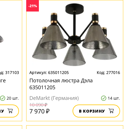
-21%
317103
635011205
277016
ге
Потолочная люстра Дэла
635011205
DeMarkt (Германия)
20 шт.
14 шт.
10 090 ₽
7 970 ₽
НУ
В КОРЗИНУ