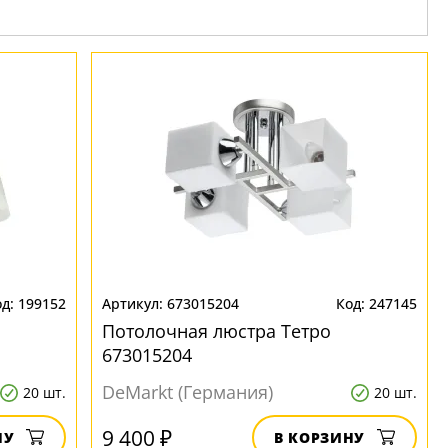
199152
673015204
247145
Потолочная люстра Тетро
673015204
DeMarkt (Германия)
20 шт.
20 шт.
9 400 ₽
НУ
В КОРЗИНУ