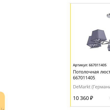
Вверх
(3)
Вниз
(40)
МАТЕРИАЛ
Акрил
(1)
Стекло
(49)
Текстиль
(1)
Ткань
(2)
667011405
Потолочная люс
667011405
ЦВЕТ ПЛАФОНОВ
DeMarkt (Герман
Белый
(24)
Бронза
(1)
10 360 ₽
Дымчатый
(6)