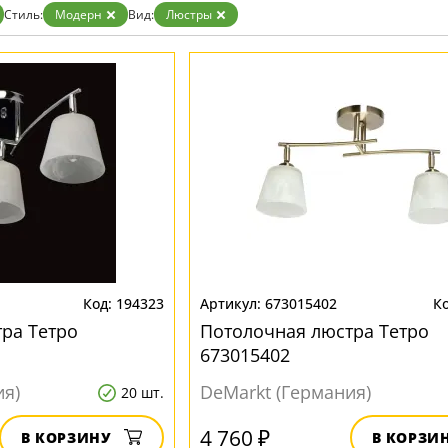
Бронза
Стиль:
Модерн
Вид:
Люстры
Золото
Прозрачные
Хром
Черные
194323
673015402
ра Тетро
Потолочная люстра Тетро
673015402
ия)
DeMarkt (Германия)
20 шт.
4 760 ₽
В КОРЗИНУ
В КОРЗИ