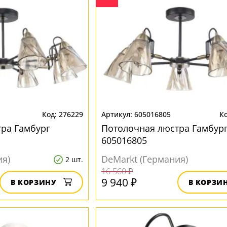
276229
605016805
ра Гамбург
Потолочная люстра Гамбур
605016805
ия)
DeMarkt (Германия)
2 шт.
16 560 ₽
9 940 ₽
В КОРЗИНУ
В КОРЗИ