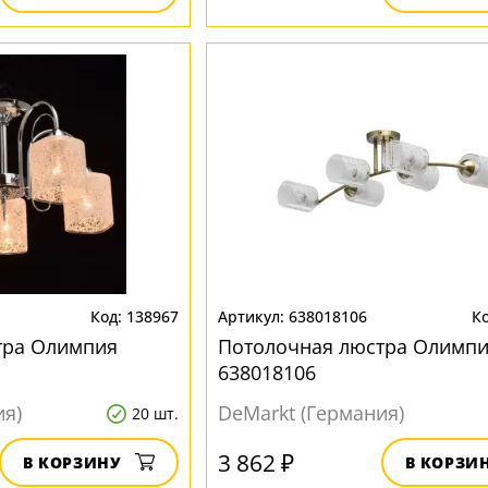
138967
638018106
тра Олимпия
Потолочная люстра Олимп
638018106
ия)
DeMarkt (Германия)
20 шт.
3 862 ₽
В КОРЗИНУ
В КОРЗИ