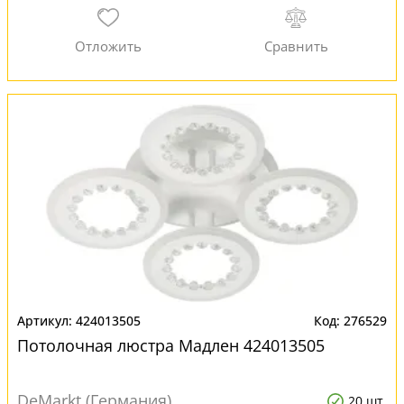
424013505
276529
Потолочная люстра Мадлен 424013505
DeMarkt (Германия)
20 шт.