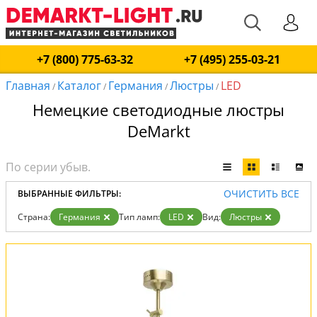
+7 (800) 775-63-32
+7 (495) 255-03-21
Главная
Каталог
Германия
Люстры
LED
/
/
/
/
Немецкие светодиодные люстры
DeMarkt
ОЧИСТИТЬ ВСЕ
ВЫБРАННЫЕ ФИЛЬТРЫ:
Страна:
Германия
Тип ламп:
LED
Вид:
Люстры