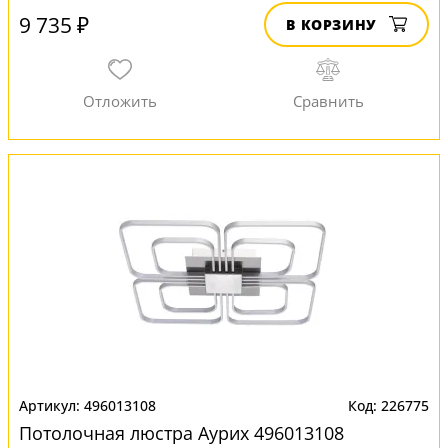
9 735 ₽
В КОРЗИНУ
496013108
226775
Потолочная люстра Аурих 496013108