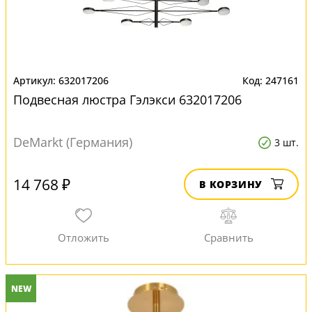
632017206
247161
Подвесная люстра Гэлэкси 632017206
DeMarkt (Германия)
3 шт.
14 768 ₽
В КОРЗИНУ
NEW