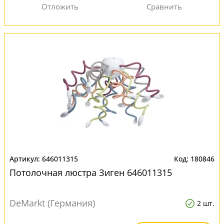
646011315
180846
Потолочная люстра Зиген 646011315
DeMarkt (Германия)
2 шт.