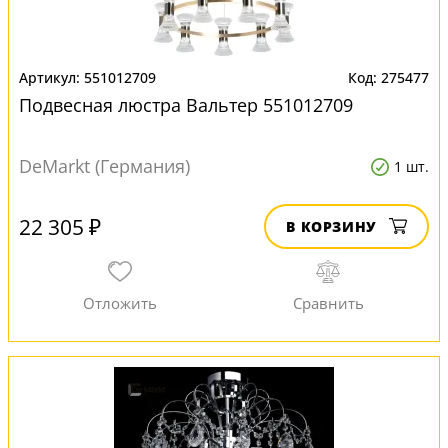
551012709
275477
Подвесная люстра Вальтер 551012709
DeMarkt (Германия)
1 шт.
22 305 ₽
В КОРЗИНУ