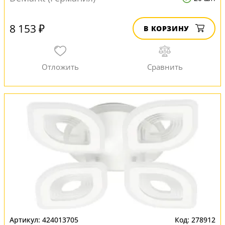
8 153 ₽
В КОРЗИНУ
424013705
278912