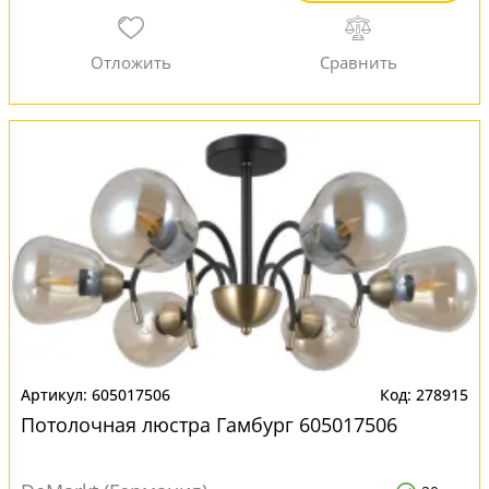
605017506
278915
Потолочная люстра Гамбург 605017506