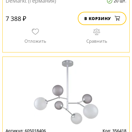
DeMarkt (Германия)
20 шт.
7 388 ₽
В КОРЗИНУ
605018406
356418