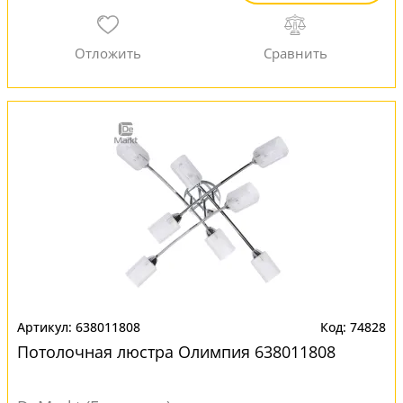
638011808
74828
Потолочная люстра Олимпия 638011808