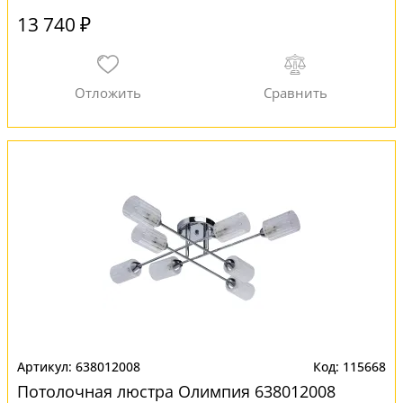
13 740 ₽
638012008
115668
Потолочная люстра Олимпия 638012008