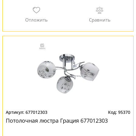
677012303
95370
Потолочная люстра Грация 677012303