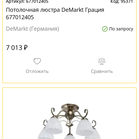
677012405
95371
Потолочная люстра DeMarkt Грация
677012405
DeMarkt (Германия)
По запросу
7 013 ₽