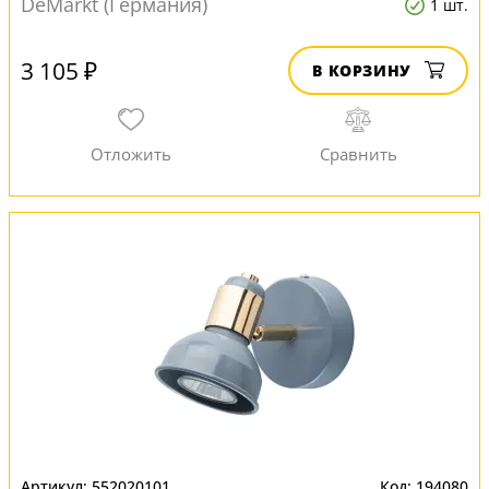
DeMarkt (Германия)
1 шт.
3 105 ₽
В КОРЗИНУ
552020101
194080