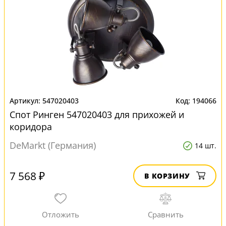
547020403
194066
Спот Ринген 547020403 для прихожей и
коридора
DeMarkt (Германия)
14 шт.
7 568 ₽
В КОРЗИНУ