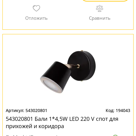
543020801
194043
543020801 Бали 1*4,5W LED 220 V спот для
прихожей и коридора