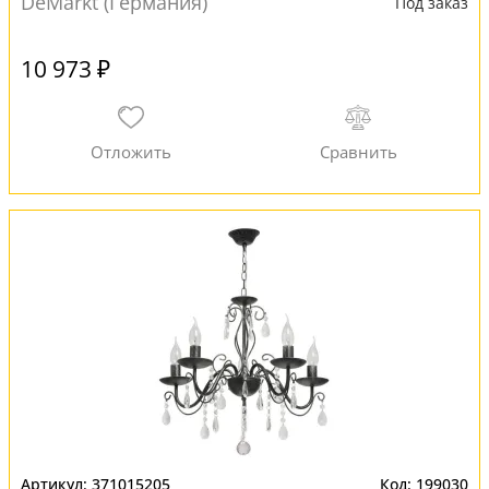
DeMarkt (Германия)
Под заказ
10 973 ₽
371015205
199030