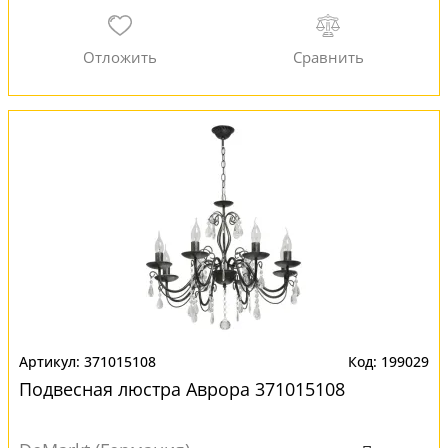
371015108
199029
Подвесная люстра Аврора 371015108