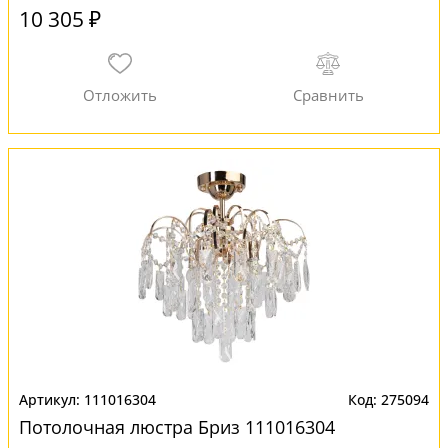
10 305 ₽
111016304
275094
Потолочная люстра Бриз 111016304