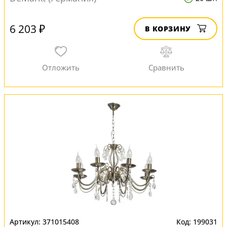
6 203 ₽
В КОРЗИНУ
371015408
199031