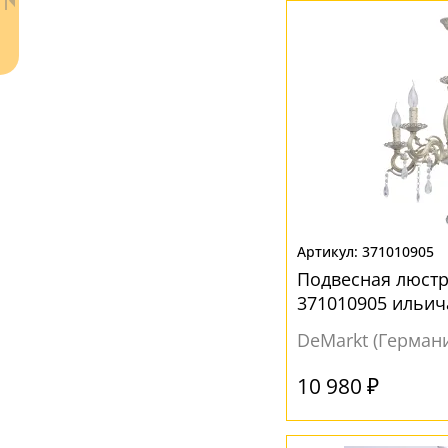
Органза
(1)
Стекло
(222)
Текстиль
(14)
Ткань
(12)
Хрусталь
(37)
ЦВЕТ ПЛАФОНОВ
Ваш регион:
Москва
Бежевый
(16)
371010905
+7 (800) 775-63-32
- бесплатно по России
Подвесная люстр
Без плафона
(26)
+7 (495) 255-03-21
371010905 ильич
- бесплатная доставка
Белый
(206)
DeMarkt (Герман
Бронза
(3)
10 980 ₽
Дымчатый
(2)
Желтый
(5)