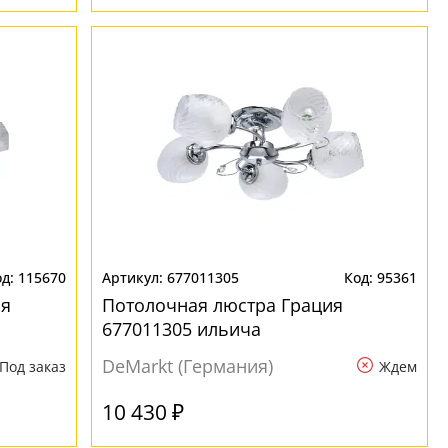
115670
677011305
95361
ия
Потолочная люстра Грация
677011305 ильича
DeMarkt (Германия)
Под заказ
Ждем
10 430 ₽