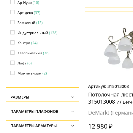
Ар-Нуво
(10)
Арт-деко
(37)
Замковый
(13)
Индустриальный
(138)
Кантри
(24)
Классический
(76)
Лофт
(6)
Минимализм
(2)
Модерн
(169)
315013008
Прованс
(14)
Потолочная люст
РАЗМЕРЫ
315013008 ильич
Ретро
(7)
Высота, см
ПАРАМЕТРЫ ПЛАФОНОВ
DeMarkt (Герман
Скандинавский
(1)
-
Современный
(168)
ФОРМА ПЛАФОНА
12 980 ₽
ПАРАМЕТРЫ АРМАТУРЫ
Длина подвеса, см