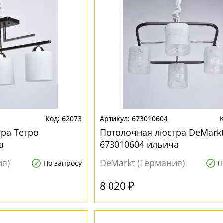
62073
673010604
ра Тетро
Потолочная люстра DeMarkt
а
673010604 ильича
ия)
DeMarkt (Германия)
По запросу
П
8 020 ₽