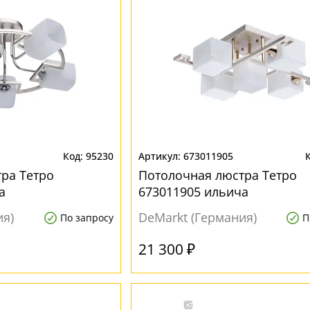
95230
673011905
ра Тетро
Потолочная люстра Тетро
а
673011905 ильича
ия)
DeMarkt (Германия)
По запросу
П
21 300 ₽