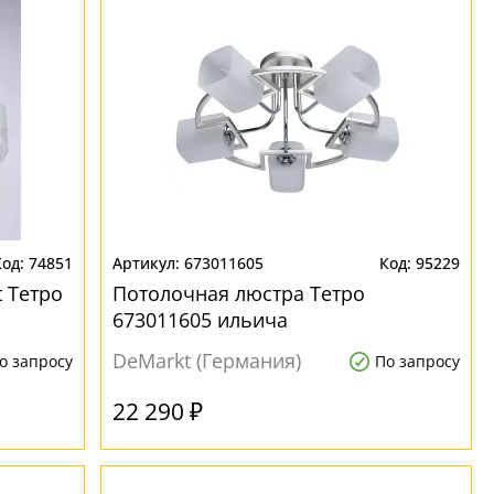
74851
673011605
95229
 Тетро
Потолочная люстра Тетро
673011605 ильича
DeMarkt (Германия)
о запросу
По запросу
22 290 ₽