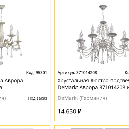
95301
371014208
а Аврора
Хрустальная люстра-подсве
а
DeMarkt Аврора 371014208 
ия)
DeMarkt (Германия)
Под заказ
14 630 ₽