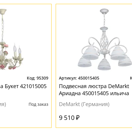
95309
450015405
а Букет 421015005
Подвесная люстра DeMarkt
Ариадна 450015405 ильича
ия)
DeMarkt (Германия)
Под заказ
9 510 ₽