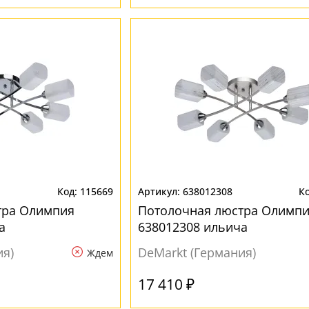
115669
638012308
тра Олимпия
Потолочная люстра Олимп
а
638012308 ильича
ия)
DeMarkt (Германия)
Ждем
17 410 ₽