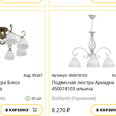
95267
450018103
ра Блеск
Подвесная люстра Ариадна
а
450018103 ильича
ия)
DeMarkt (Германия)
20 шт.
8 270 ₽
В КОРЗИНУ
В КОРЗИ