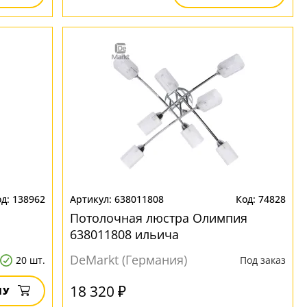
138962
638011808
74828
Потолочная люстра Олимпия
638011808 ильича
DeMarkt (Германия)
20 шт.
Под заказ
18 320 ₽
НУ