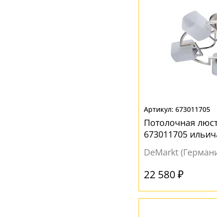
673011705
Потолочная люст
673011705 ильич
DeMarkt (Герман
22 580 ₽