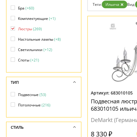
Возврат
Теги:
Ильича
Вид:
Отзывы
Бра
(+60)
Установка
Комплектующие
(+1)
Дизайнерам
Бренды
Люстры
(269)
Контакты
Настольные лампы
(+8)
Светильники
(+12)
Споты
(+21)
ТИП
683010105
Подвесные
(53)
Подвесная люстр
Потолочные
(216)
683010105 ильич
DeMarkt (Герман
СТИЛЬ
8 330 ₽