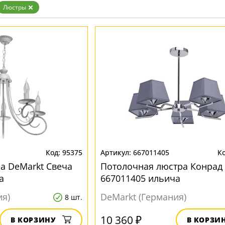
Бронза
Люстры
Золото
Прозрачные
Хром
Черные
95375
667011405
а DeMarkt Свеча
Потолочная люстра Конрад
а
667011405 ильича
ия)
DeMarkt (Германия)
8 шт.
10 360 ₽
В КОРЗИНУ
В КОРЗИ