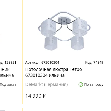
138951
673010304
74849
чник
Потолочная люстра Тетро
ильича
673010304 ильича
DeMarkt (Германия)
Под заказ
По запросу
14 990 ₽