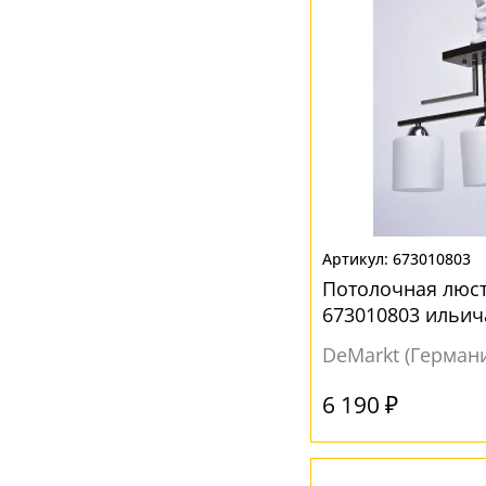
Золотой
(3)
Коричневый
(9)
Матовый
(35)
Металлик
(2)
Перламутровый
(4)
Прозрачный
(50)
Разноцветный
(2)
673010803
Серебро
(1)
Потолочная люст
Серый
(4)
673010803 ильич
Фиолетовый
(1)
DeMarkt (Герман
Хром
(7)
6 190 ₽
Черный
(6)
Шампань
(2)