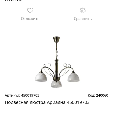
450019703
240060
Подвесная люстра Ариадна 450019703