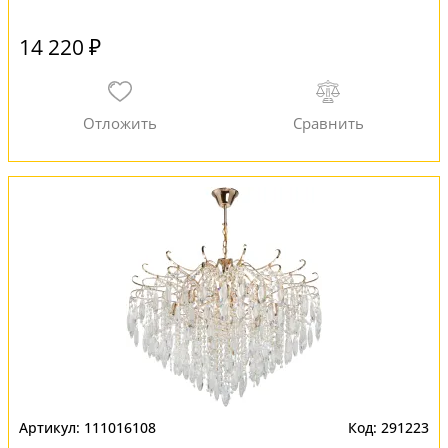
14 220 ₽
111016108
291223