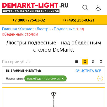
+7 (800) 775-63-32
+7 (495) 255-03-21
Главная
Каталог
Люстры
Подвесные
над
/
/
/
/
обеденным столом
Люстры подвесные - над обеденным
столом DeMarkt
ОЧИСТИТЬ ВСЕ
ВЫБРАННЫЕ ФИЛЬТРЫ:
Назначение:
над обеденным столом
Тип:
Подвесные
Вид:
Люстры