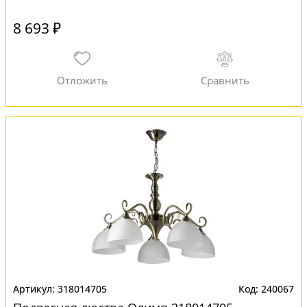
8 693 ₽
318014705
240067