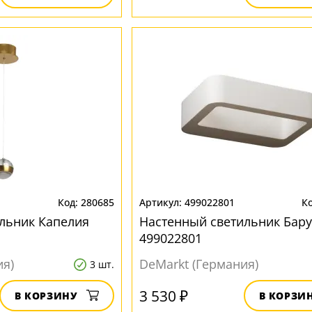
280685
499022801
льник Капелия
Настенный светильник Бару
499022801
ия)
DeMarkt (Германия)
3 шт.
3 530 ₽
В КОРЗИНУ
В КОРЗИ