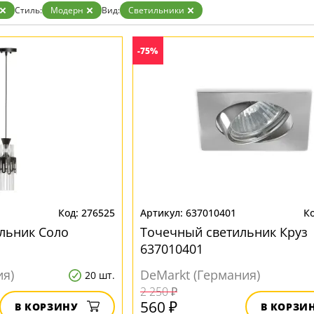
Бронза
Стиль:
Модерн
Вид:
Светильники
Золото
Прозрачные
Хром
-75%
Черные
276525
637010401
льник Соло
Точечный светильник Круз
637010401
ия)
DeMarkt (Германия)
20 шт.
2 250 ₽
560 ₽
В КОРЗИНУ
В КОРЗИ