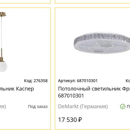
276358
687010301
льник Каспер
Потолочный светильник Фр
687010301
ия)
DeMarkt (Германия)
Под заказ
П
17 530 ₽