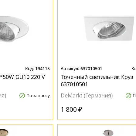
194115
637010501
1*50W GU10 220 V
Точечный светильник Круз
637010501
ия)
DeMarkt (Германия)
По запросу
П
1 800 ₽