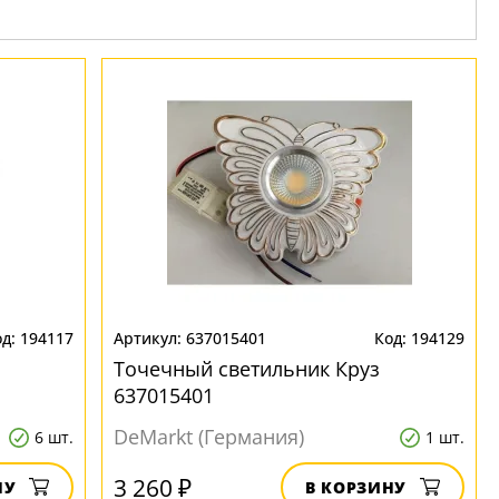
194117
637015401
194129
Точечный светильник Круз
637015401
DeMarkt (Германия)
6 шт.
1 шт.
3 260 ₽
НУ
В КОРЗИНУ