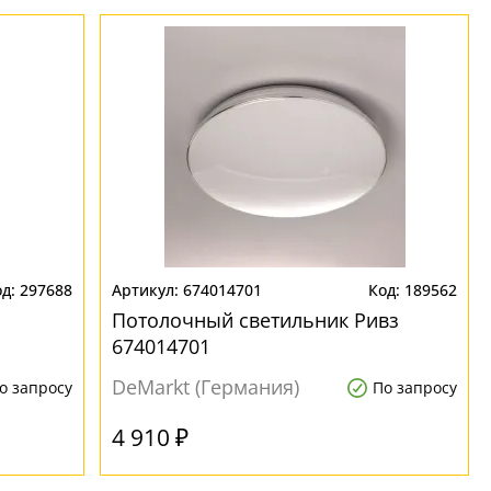
297688
674014701
189562
о
Потолочный светильник Ривз
674014701
DeMarkt (Германия)
о запросу
По запросу
4 910 ₽