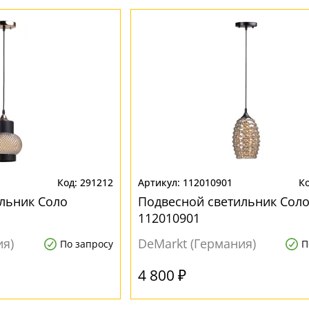
291212
112010901
льник Соло
Подвесной светильник Сол
112010901
ия)
DeMarkt (Германия)
По запросу
П
4 800 ₽