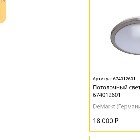
Хрусталь
(3)
ЦВЕТ ПЛАФОНОВ
Белый
(17)
Латунь
(1)
Прозрачный
(8)
Разноцветный
(1)
Ваш регион:
Москва
Серый
(1)
674012601
+7 (800) 775-63-32
- бесплатно по России
Потолочный све
Черный
(3)
+7 (495) 255-03-21
674012601
- бесплатная доставка
DeMarkt (Герман
18 000 ₽