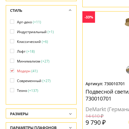
СТИЛЬ
-33%
Арт-деко
(+11)
Индустриальный
(+1)
Классический
(+6)
Лофт
(+18)
Минимализм
(+27)
Модерн
(41)
Современный
(+27)
730010701
Техно
(+137)
Подвесной свети
730010701
Флористика
(+2)
DeMarkt (Герман
Хай-тек
(+71)
РАЗМЕРЫ
14 610 ₽
Яркое и цветное
(+1)
9 790 ₽
Высота, см
ПАРАМЕТРЫ ПЛАФОНОВ