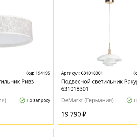
194195
631018301
тильник Ривз
Подвесной светильник Раку
631018301
ия)
DeMarkt (Германия)
По запросу
П
19 790 ₽