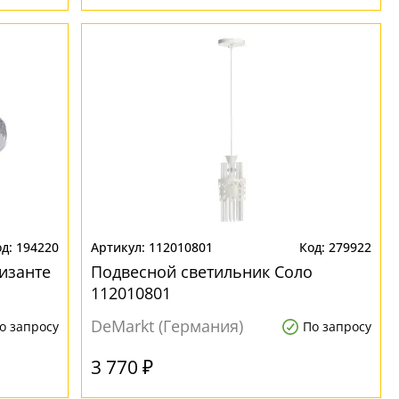
194220
112010801
279922
изанте
Подвесной светильник Соло
112010801
DeMarkt (Германия)
о запросу
По запросу
3 770 ₽