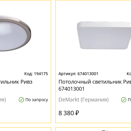
194175
674013001
тильник Ривз
Потолочный светильник Ри
674013001
ия)
DeMarkt (Германия)
По запросу
П
8 380 ₽