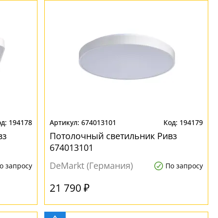
194178
674013101
194179
вз
Потолочный светильник Ривз
674013101
DeMarkt (Германия)
о запросу
По запросу
21 790 ₽