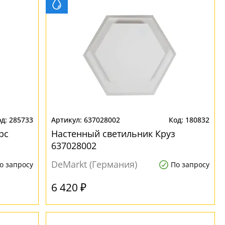
285733
637028002
180832
рс
Настенный светильник Круз
637028002
DeMarkt (Германия)
о запросу
По запросу
6 420 ₽