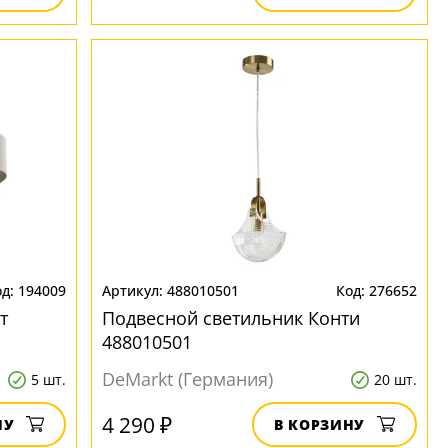
194009
488010501
276652
т
Подвесной светильник Конти
488010501
DeMarkt (Германия)
5 шт.
20 шт.
4 290 ₽
НУ
В КОРЗИНУ