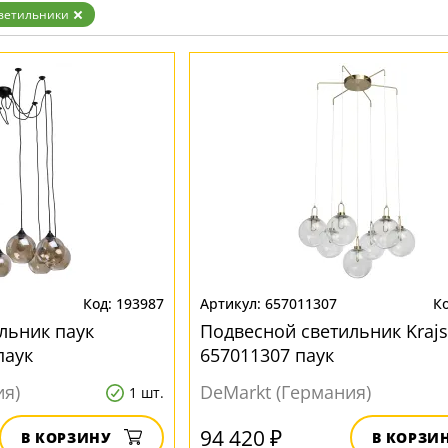
Бронза
ветильники
Золото
Прозрачные
Хром
Черные
193987
657011307
льник паук
Подвесной светильник Krajs
паук
657011307 паук
ия)
DeMarkt (Германия)
1 шт.
94 420 ₽
В КОРЗИНУ
В КОРЗИ