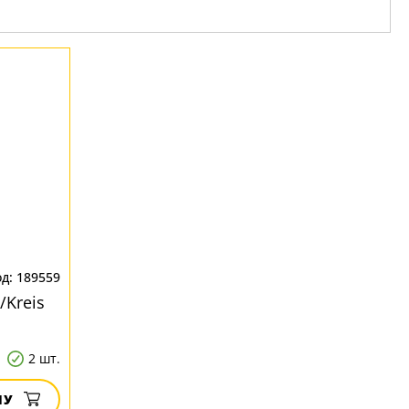
189559
/Kreis
2 шт.
НУ