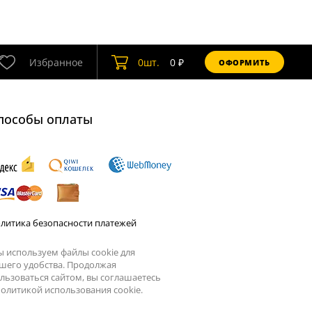
Избранное
0
шт.
0
₽
ОФОРМИТЬ
пособы оплаты
литика безопасности платежей
 используем файлы cookie для
шего удобства. Продолжая
льзоваться сайтом, вы соглашаетесь
олитикой использования cookie.