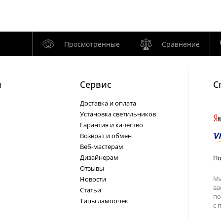
Просмотренные
Сравнение
и
Cервис
С
Доставка и оплата
Установка светильников
Гарантия и качество
Возврат и обмен
Веб-мастерам
Дизайнерам
По
Отзывы
Мы
Новости
ва
Статьи
по
Типы лампочек
с
п