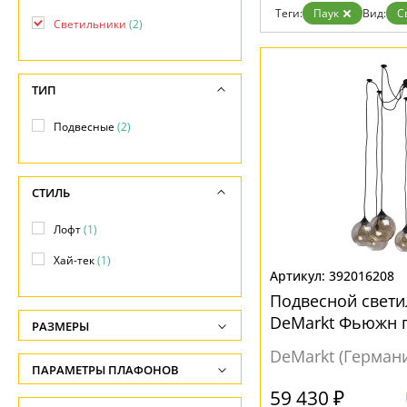
Возврат
Теги:
Паук
Вид:
С
Отзывы
Светильники
(2)
Установка
Дизайнерам
Бренды
ТИП
Контакты
Подвесные
(2)
СТИЛЬ
Лофт
(1)
Хай-тек
(1)
392016208
Подвесной свети
DeMarkt Фьюжн 
РАЗМЕРЫ
DeMarkt (Герман
Высота, см
ПАРАМЕТРЫ ПЛАФОНОВ
-
59 430 ₽