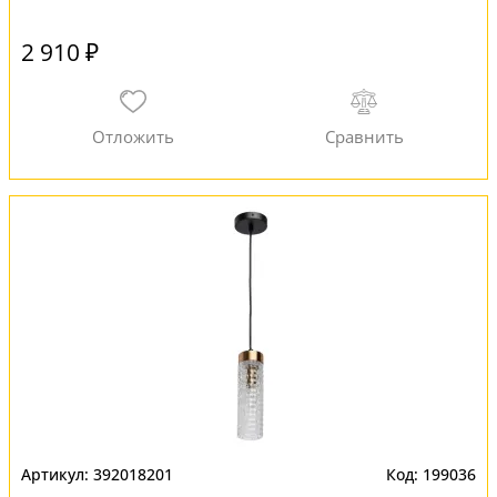
2 910 ₽
392018201
199036