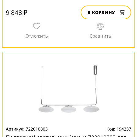
9 848 ₽
В КОРЗИНУ
722010803
194237