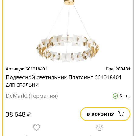
661018401
280484
Подвесной светильник Платлинг 661018401
для спальни
DeMarkt (Германия)
5 шт.
38 648 ₽
В КОРЗИНУ