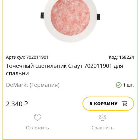
702011901
158224
Точечный светильник Стаут 702011901 для
спальни
DeMarkt (Германия)
1 шт.
2 340 ₽
В КОРЗИНУ