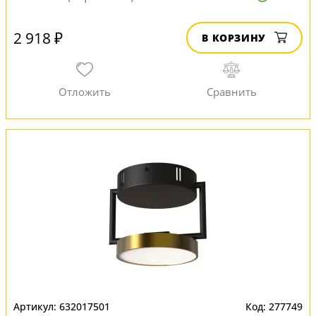
2 918 ₽
В КОРЗИНУ
632017501
277749