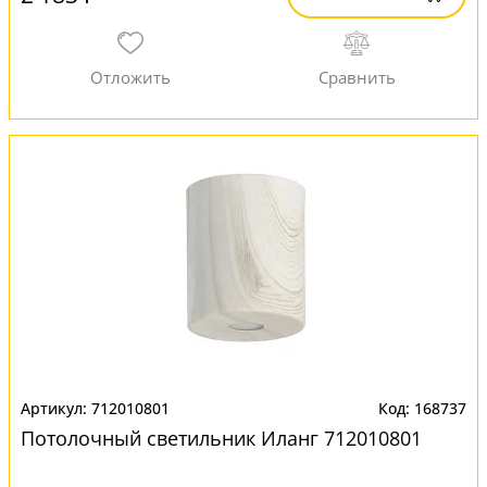
712010801
168737
Потолочный светильник Иланг 712010801