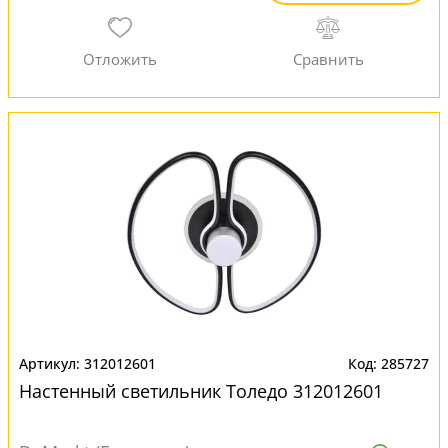
312012601
285727
Настенный светильник Толедо 312012601