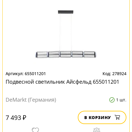
655011201
278924
Подвесной светильник Айсфельд 655011201
DeMarkt (Германия)
1 шт.
7 493 ₽
В КОРЗИНУ