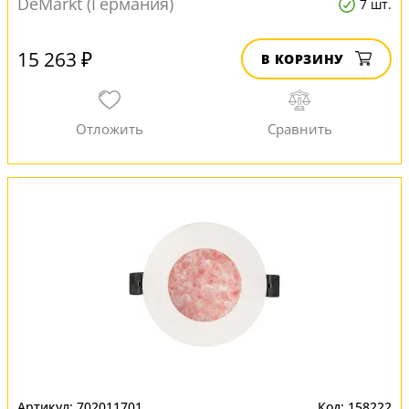
DeMarkt (Германия)
7 шт.
15 263 ₽
В КОРЗИНУ
702011701
158222