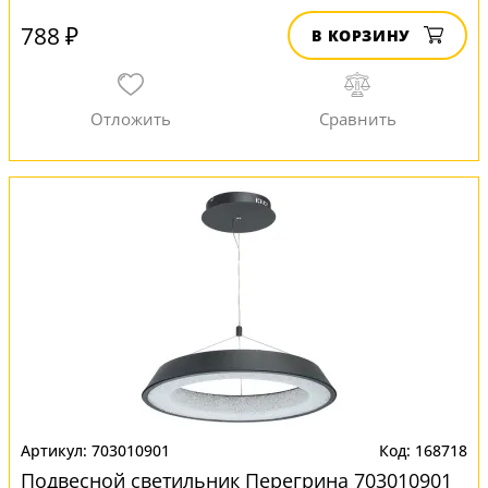
788 ₽
В КОРЗИНУ
703010901
168718
Подвесной светильник Перегрина 703010901