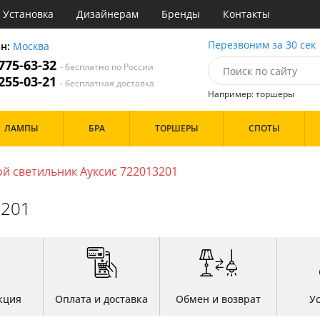
Установка
Дизайнерам
Бренды
Контакты
ы
Перезвоним за 30 сек
он:
Москва
 775-63-32
- бесплатно по России
атегории
 255-03-21
- бесплатная доставка
Например: торшеры
Стиль
Назначение
Дизайн/Форма
ЛАМПЫ
БРА
ТОРШЕРЫ
СПОТЫ
деко
Гостиная
Плоские
ссический
Детская
Со свечами
т
Зал
Шары
й светильник Ауксис 722013201
имализм
Кабинет
ерн
Кафе
Особенности
3201
ванс
Коридор и прихожая
ременный
Кухня
ристика
Офис
тек
Прихожая
Бренд
Спальня
Цвет
кция
Оплата и доставка
Обмен и возврат
У
Белые