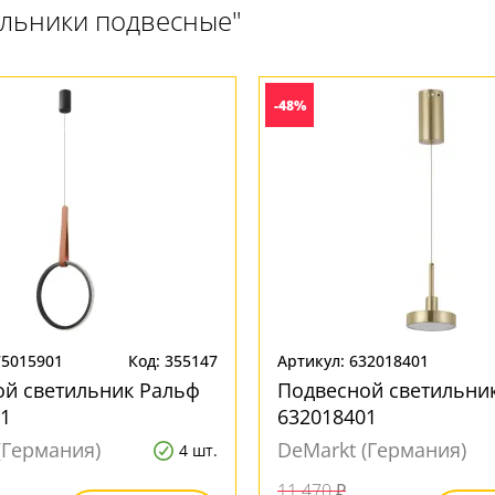
ильники подвесные"
-48%
75015901
Код: 355147
Артикул: 632018401
ой светильник Ральф
Подвесной светильник
1
632018401
(Германия)
DeMarkt (Германия)
4 шт.
11 470 ₽