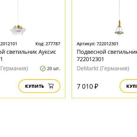
22012101
Код: 277787
Артикул: 722012301
й светильник Ауксис
Подвесной светильник
1
722012301
(Германия)
DeMarkt (Германия)
20 шт.
7 010 ₽
КУПИТЬ
КУП