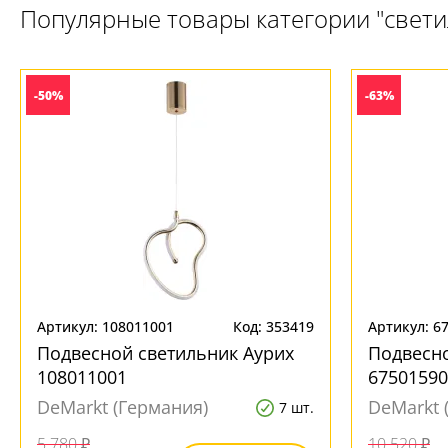
Популярные товары категории "свет
-50%
-63%
Артикул: 108011001
Код: 353419
Артикул: 6
Подвесной светильник Аурих
Подвесн
108011001
67501590
DeMarkt (Германия)
DeMarkt 
7 шт.
5 780 ₽
10 520 ₽