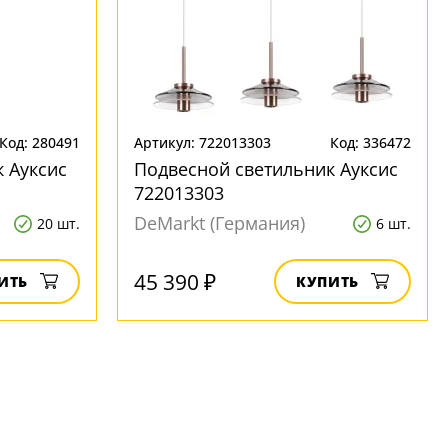
Код: 280491
Артикул: 722013303
Код: 336472
 Ауксис
Подвесной светильник Ауксис
722013303
DeMarkt (Германия)
20 шт.
6 шт.
45 390 ₽
ИТЬ
КУПИТЬ