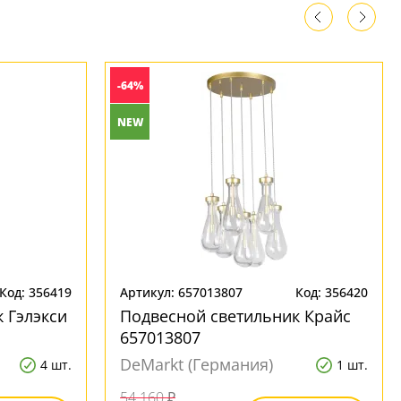
-64%
NEW
Код: 356419
Артикул: 657013807
Код: 356420
 Гэлэкси
Подвесной светильник Крайс
657013807
DeMarkt (Германия)
4 шт.
1 шт.
54 160 ₽