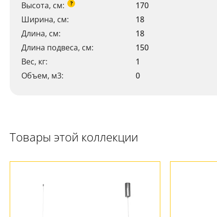
?
Высота, см:
170
Ширина, см:
18
Длина, см:
18
Длина подвеса, см:
150
Вес, кг:
1
Объем, м3:
0
Товары этой коллекции
Ваш регион:
Москва
+7 (800) 775-63-32
- бесплатно по России
+7 (495) 255-03-21
- бесплатная доставка