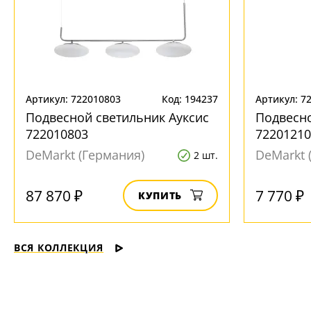
Артикул: 722010803
Код: 194237
Артикул: 7
Подвесной светильник Ауксис
Подвесно
722010803
72201210
DeMarkt (Германия)
DeMarkt 
2 шт.
87 870 ₽
7 770 ₽
КУПИТЬ
ВСЯ КОЛЛЕКЦИЯ